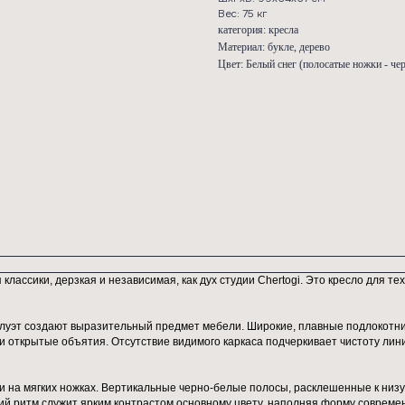
характер 
живой кон
дизайн и 
ШхГхВ: 
Вес: 75 к
категория
Материал:
Цвет: Бел