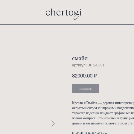
смайл
артикул:
82000,
заказ
Кресло «С
округлый 