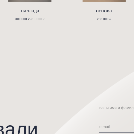
али
паллада
орму
300 000
₽
413 000
₽
отправить