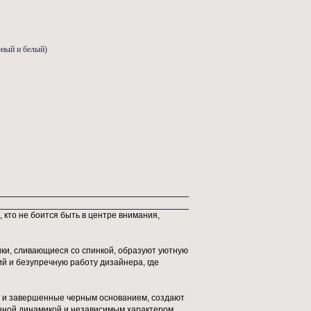
изделию придают графичные черно-белые полосы на мягких ножках, соз
траст. Это игривый и функциональный предмет, сочетающий комфорт, с
тактильную теплоту, чтобы стать центром вашего интерьера.
99х64х67 см
г
: кресла
 букле, дерево
ый снег (полосатые ножки - черный и белый)