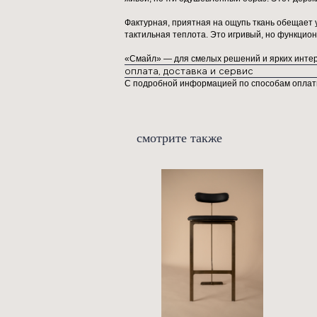
Кресло «Смайл» — наша новая инте
превращая повседневность в иску
Узнаваемые округлые формы и мо
чашу, напоминающую то ли мягкую
каждая деталь — часть целого.
Главный акцент — плотные, граф
живой, почти одушевленный обра
Фактурная, приятная на ощупь т
тактильная теплота. Это игривый
«Смайл» — для смелых решений и
оплата, доставка и сервис
С подробной информацией по спо
смотрите также