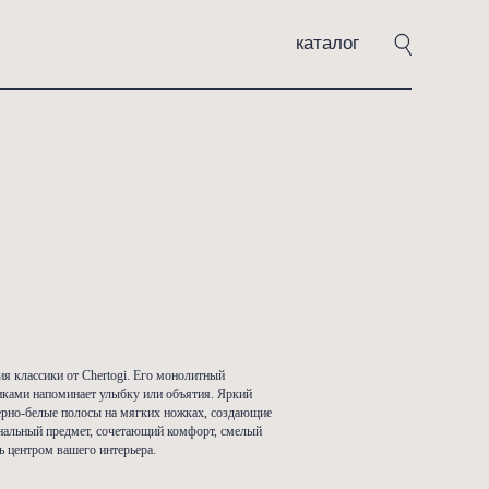
каталог
DCS-0301
00
₽
ать
майл» — дерзкая интерпретация классики от Chertogi. Его монолитный
силуэт с широкими подлокотниками напоминает улыбку или объятия. Яр