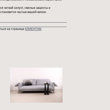
rtogi. Это кресло для тех, кто не боится быть в центре вниман
окие, плавные подлокотники, сливающиеся со спинкой, образу
 подчеркивает чистоту линий и безупречную работу дизайнера, 
олосы, расклешенные к низу и завершенные черным основанием
у, наполняя форму современной динамикой и независимым хара
йле» гармонично сочетаются четкий силуэт, смелые акценты и
 интерьера, где искусство становится частью вашей жизни.
озврату Вы можете ознакомиться на странице
КЛИЕНТАМ
.