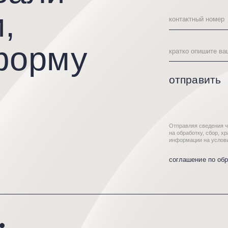
Отправляя сведения через электронную фо
на обработку, сбор, хранение и передачу 
информации на условиях Политики обрабо
соглашение по обработке персонал
о проекте
усл
каталог
кол
д.