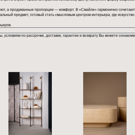
рпретация классики, дерзкая и независимая, как дух студии Che
сство.
нолитный силуэт создают выразительный предмет мебели. Шир
 улыбку, то ли открытые объятия. Отсутствие видимого каркаса
ичные полоски на мягких ножках. Вертикальные черно-белые п
з. Этот дерзкий ритм служит ярким контрастом основному цвет
кань обещает уют, а продуманные пропорции — комфорт. В «Сма
, но функциональный предмет, готовый стать смысловым центром
 ярких интерьеров.
собам оплаты, условиям по рассрочке, доставке, гарантии и в