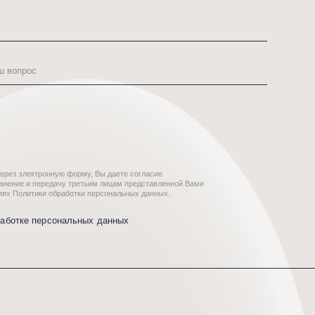
рму, Вы даете согласие
третьим лицам представленной Вами
тки персональных данных.
ьных данных
уги
события
лаборации
контакты
*