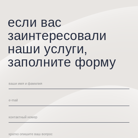
Санкт-Петербург, ул. Чапаева д.
+7 (812) 244-20-30
17, к. 2, стр. 1, помещение 9Н
Вт-Сб
10.00 — 20.00
График работы
Вс, Пн
по записи
политика обработки
*Instagram принадлежит компании Meta,
© 2025
которая признана экстремистской
персональных данных
организацией и запрещена
на территории России.
p
owered by us