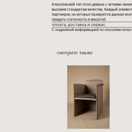
Диван «Опера» изготовлен экскл
характеризуется своей сдержанно
вписывается в разнообразные ст
завершенности пространству.
Диван из коллекции Chertogi выд
высококачественная обивка из на
идеальным выбором для тех, кто 
Классический тип этого дивана с
высоким стандартам качества. Ка
партнеров, на которых базируетс
придать статусность и масштаб.
оплата, доставка и сервис
С подробной информацией по спо
смотрите также