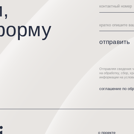
Отправляя сведения через электронную фо
на обработку, сбор, хранение и передачу 
информации на условиях Политики обрабо
соглашение по обработке персонал
о проекте
усл
каталог
кол
д.