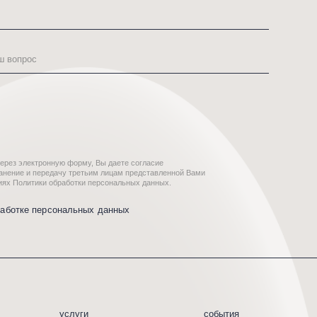
рму, Вы даете согласие
третьим лицам представленной Вами
тки персональных данных.
ьных данных
уги
события
лаборации
контакты
*