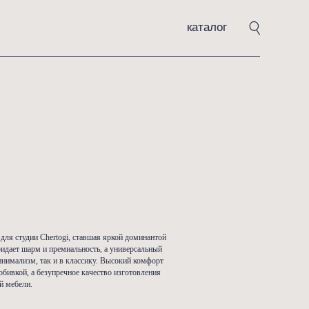
каталог
JMI-0105
0,00
₽
ать
ера» — эксклюзивная модель для студии Chertogi, ставшая яркой домин
. Его сложный бежевый цвет придает шарм и премиальность, а универсал