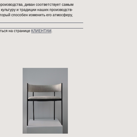
о пространства, благодаря своим размерам. Сложный бежевый ц
шарм и премиальность. "Опера", обладая универсальностью, лег
 до утонченной традиционной классики, добавляя нотку шика 
лов, из которых он изготовлен. Мягкая натуральная кожа,
 своего хозяина, а также продуманные детали конструкции делаю
ы и долговечность мебели.
аясь на надежных методах производства, диван соответствует 
астеров, что подчеркивает культуру и традиции наших производ
щий акцент в интерьере, который способен изменить его атмосф
озврату Вы можете ознакомиться на странице
КЛИЕНТАМ
.