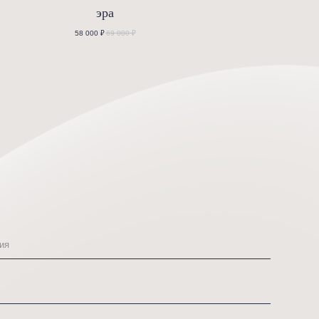
гепард
эра
61 000
₽
72 000
₽
58 000
₽
69 000
₽