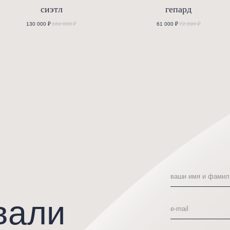
али
сиэтл
орму
130 000
₽
160 000
₽
отправить