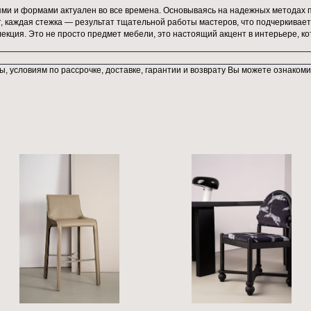
юзивно для студии Chertogi и является яркой доминантой нашег
стью и глубиной, благородный оттенок придает дивану особый 
илистические решения — от строгого современного минимализма
еляется не только своим внешним видом, но и качеством материа
турального пуха, благодаря которой он буквально обволакивает
ценит не только эстетику, но и комфорт, натуральные материал
 четкими линиями и формами актуален во все времена. Основыв
ждый элемент, каждая стежка — результат тщательной работы м
я данная коллекция. Это не просто предмет мебели, это настоя
собам оплаты, условиям по рассрочке, доставке, гарантии и в