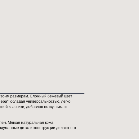
рмонично вписывается как в минимализм, так и в классику. Высокий ком
 натуральной кожей и пуховой обивкой, а безупречное качество изготовл
ает статус и долговечность этой мебели.
15х163х72 см
кг
: диваны
 натуральная кожа, пух, металл
евый