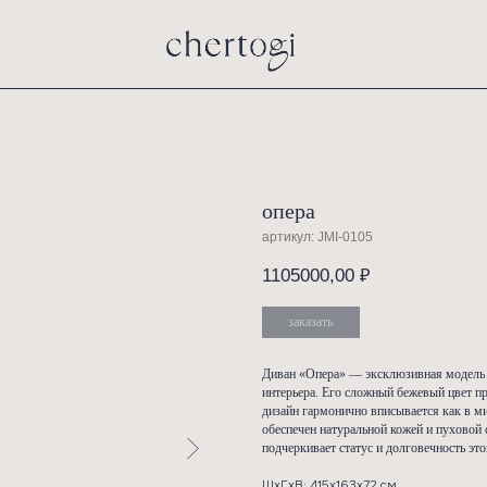
опера
артикул:
110500
заказ
Диван «Оп
интерьера