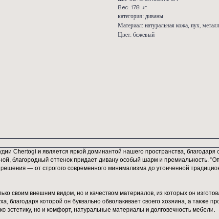
дизайн га
обеспечен
подчеркив
ШхГхВ: 4
Вес: 178 
категория
Материал:
Цвет: беж