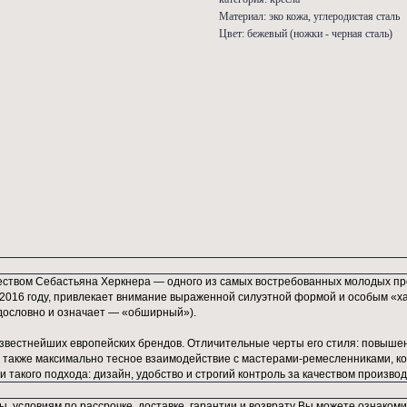
модель от
ШхГхВ: 9
Вес: 10 к
категория
Материал:
Цвет: беж