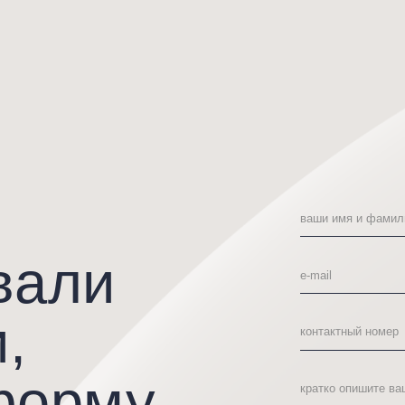
али
эра
58 000
₽
69 000
₽
орму
отправить
Отправляя сведения через электронную фо
на обработку, сбор, хранение и передачу 
информации на условиях Политики обрабо
соглашение по обработке персонал