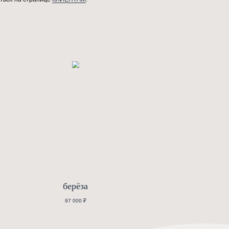
востребованных молодых промышленных дизайнеров Европы. Ег
уэтной формой и особым «характером». При этом оно ещё и нео
е черты его стиля: повышенное внимание к человеческому восп
астерами-ремесленниками, которые создают предметы мебели вр
троль за качеством производства остаются неизменными.
озврату Вы можете ознакомиться на странице
КЛИЕНТАМ
.