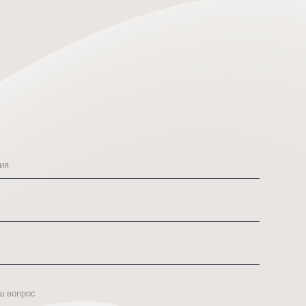
бусы
берёза
310 000
₽
350 000
₽
97 000
₽
рму, Вы даете согласие
третьим лицам представленной Вами
тки персональных данных.
ьных данных