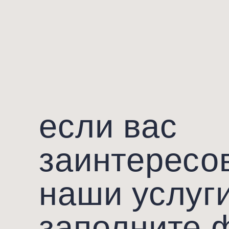
если вас
заинтересов
наши услуги,
рамблас
450 000
₽
заполните ф