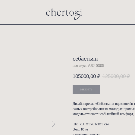
себас
артикул:
105000
заказ
Дизайн кр
самых во