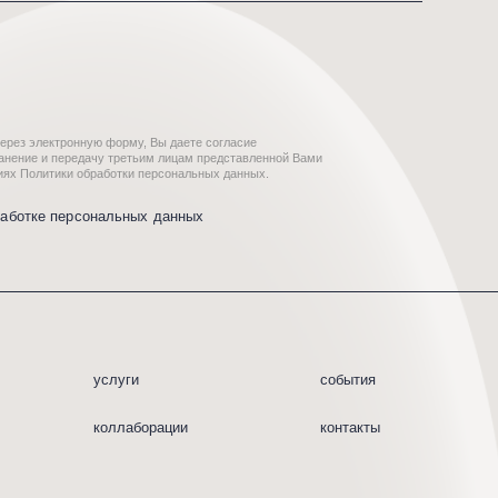
уги
события
лаборации
контакты
*
пании Meta, которая признана
й и запрещена на территории
p
owered by us