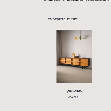
Дизайн кресла «Себастьян» вдо
оригинальное кресло Ample Chair
комфортное и вместительное (не
Херкнер успел посотрудничать с
объекта, к его функциональност
Представленное кресло сохраняет
оплата, доставка и сервис
С подробной информацией по спо
смотрите также