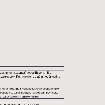
личает необычайный комфорт, удобство и вместительность.
3х61х103 см
г
: кресла
 эко кожа, углеродистая сталь
евый (ножки - черная сталь)