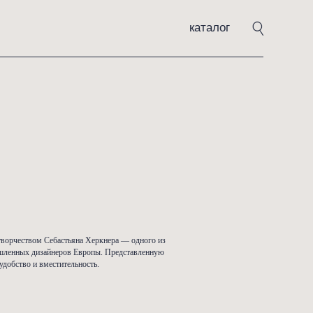
каталог
тьян
ASJ-0305
,00
₽
125000,00
₽
ать
есла «Себастьян» вдохновлён творчеством Себастьяна Херкнера — одног
стребованных молодых промышленных дизайнеров Европы. Представле