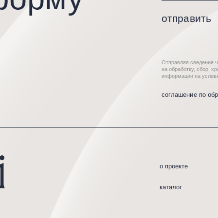
о проекте
усл
каталог
кол
д.
*Instagram принадлежит ком
экстремистской организацие
России.