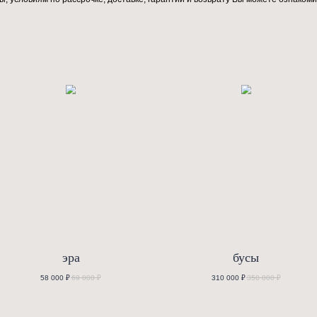
хновлён творчеством Себастьяна Херкнера — одного из самых 
, созданное в 2016 году, привлекает внимание выраженной сил
даром ample дословно и означает — «обширный»).
 множеством известнейших европейских брендов. Отличительны
и и комфорту, а также максимально тесное взаимодействие с м
 особенности такого подхода: дизайн, удобство и строгий кон
собам оплаты, условиям по рассрочке, доставке, гарантии и в