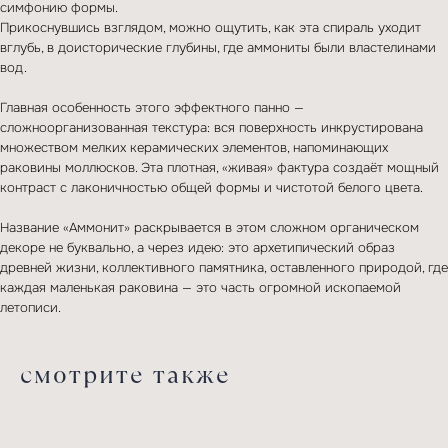
симфонию формы.
заинтересовали
Прикоснувшись взглядом, можно ощутить, как эта спираль уходит
наши услуги,
вглубь, в доисторические глубины, где аммониты были властелинами
вод.
заполните форму
Главная особенность этого эффектного панно —
сложноорганизованная текстура: вся поверхность инкрустирована
множеством мелких керамических элементов, напоминающих
раковины моллюсков. Эта плотная, «живая» фактура создаёт мощный
контраст с лаконичностью общей формы и чистотой белого цвета.
Название «Аммонит» раскрывается в этом сложном органическом
декоре не буквально, а через идею: это архетипический образ
древней жизни, коллективного памятника, оставленного природой, где
каждая маленькая раковина — это часть огромной ископаемой
отправить
летописи.
Отправляя сведения через электронную форму, Вы даете согласие
смотрите также
на обработку, сбор, хранение и передачу третьим лицам
представленной Вами информации на условиях Политики
обработки персональных данных.
соглашение по обработке персональных данных