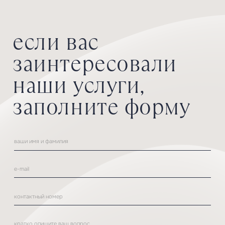
*
услуги
о проекте
события
каталог
коллаборации
контакты
Санкт-Петербург, ул. Чапаева
+7 (812) 244-20-30
д. 17, к. 2, стр. 1, помещение 9Н
Вт-Сб
10.00 — 20.00
График работы
Вс, Пн
по записи
политика обработки
*Instagram принадлежит компании
© 2025
Meta, которая признана
персональных данных
экстремистской организацией
и запрещена на территории России.
p
owered by us