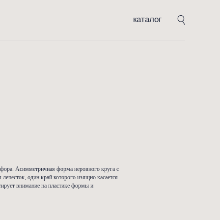
каталог
ют
JT-1426
00
₽
ать
солют» ручной работы из фарфора. Асимметричная форма неровного кр
ем напоминает распустившийся лепесток, один край которого изящно кас