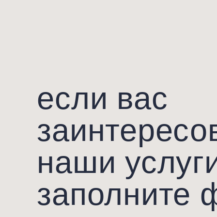
если вас
заинтересов
наблюдатель № 4
наши услуги,
50 000
₽
заполните ф