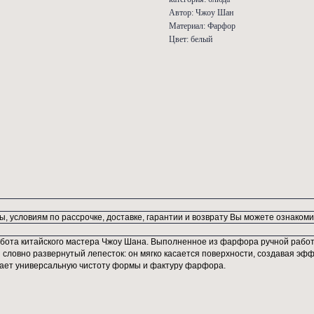
стола. Ма
минималис
ШхГхВ: 3
категория
Автор: Ч
Материал
Цвет: бел