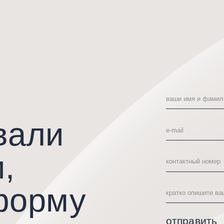
али
где бы я ни была, моих
следов не останется
70 000
₽
орму
отправить
Отправляя сведения через электронную фо
на обработку, сбор, хранение и передачу 
информации на условиях Политики обрабо
соглашение по обработке персонал