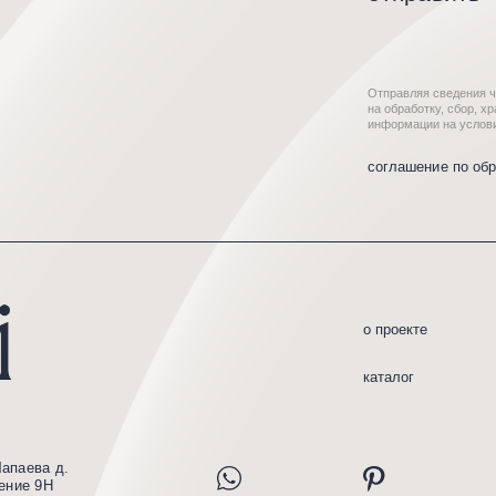
о проекте
усл
каталог
кол
д.
*Instagram принадлежит ком
экстремистской организацие
России.