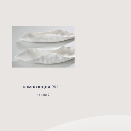
озврату Вы можете ознакомиться на странице
КЛИЕНТАМ
.
 из фарфора ручной работы, оно имеет форму неровного круга 
 поверхности, создавая эффект парения и придавая блюду скуль
фора.