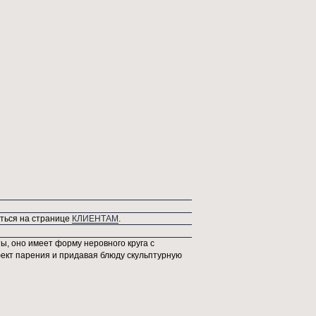
товая белая поверхность акцентирует внимание на пластике формы и
тичной красоте фарфора.
7х38х11 см
: блюда
жоу Шан
: Фарфор
ый