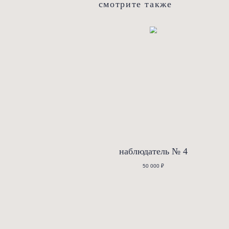
С подробной информацией по спо
описание
Белое широкое матовое блюдо “А
естественным углублением. Один 
выразительность. Матовая текст
смотрите также