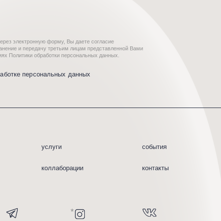
уги
события
лаборации
контакты
*
пании Meta, которая признана
й и запрещена на территории
p
owered by us