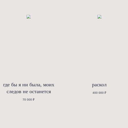
собам оплаты, условиям по рассрочке, доставке, гарантии и в
бсолют” — работа китайского мастера Чжоу Шана. Выполненное
край изделия словно развернутый лепесток: он мягко касается
ура подчеркивает универсальную чистоту формы и фактуру фар