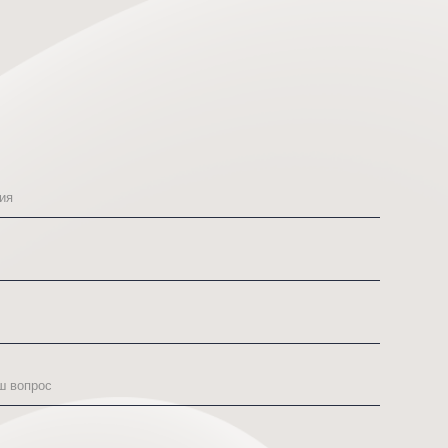
раскол
композиция №1.
400 000
₽
16 000
₽
рму, Вы даете согласие
третьим лицам представленной Вами
тки персональных данных.
ьных данных