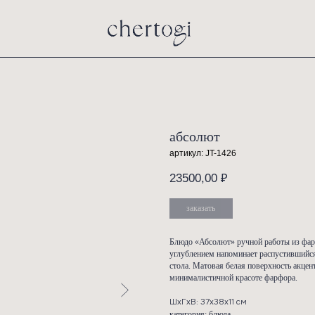
абсол
артикул:
23500,
заказ
Блюдо «Аб
углублени