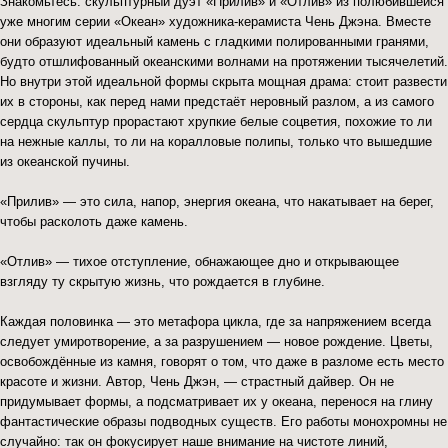
Знакомьтесь: скульптурный дуэт «Прилив» и «Отлив» из полюбившейся
уже многим серии «Океан» художника-керамиста Чень Джэна. Вместе
они образуют идеальный камень с гладкими полированными гранями,
будто отшлифованный океанскими волнами на протяжении тысячелетий.
Но внутри этой идеальной формы скрыта мощная драма: стоит развести
их в стороны, как перед нами предстаёт неровный разлом, а из самого
сердца скульптур прорастают хрупкие белые соцветия, похожие то ли
на нежные каллы, то ли на коралловые полипы, только что вышедшие
из океанской пучины.
«Прилив» — это сила, напор, энергия океана, что накатывает на берег,
чтобы расколоть даже камень.
«Отлив» — тихое отступление, обнажающее дно и открывающее
взгляду ту скрытую жизнь, что рождается в глубине.
Каждая половинка — это метафора цикла, где за напряжением всегда
следует умиротворение, а за разрушением — новое рождение. Цветы,
освобождённые из камня, говорят о том, что даже в разломе есть место
красоте и жизни. Автор, Чень Джэн, — страстный дайвер. Он не
придумывает формы, а подсматривает их у океана, перенося на глину
фантастические образы подводных существ. Его работы монохромны не
случайно: так он фокусирует наше внимание на чистоте линий,