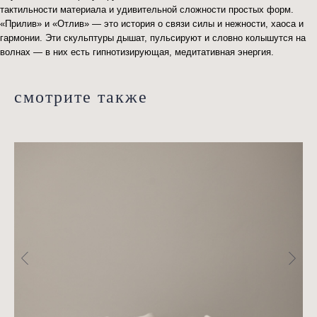
тактильности материала и удивительной сложности простых форм.
«Прилив» и «Отлив» — это история о связи силы и нежности, хаоса и
гармонии. Эти скульптуры дышат, пульсируют и словно колышутся на
если вас
волнах — в них есть гипнотизирующая, медитативная энергия.
заинтересовали
наши услуги,
смотрите также
заполните форму
отправить
Отправляя сведения через электронную форму, Вы даете согласие
на обработку, сбор, хранение и передачу третьим лицам