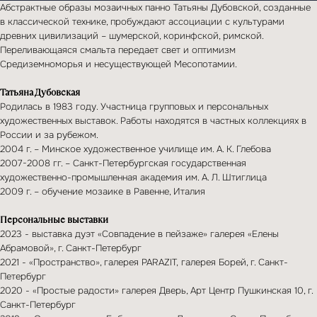
Абстрактные образы мозаичных панно Татьяны Дубовской, созданные
в классической технике, пробуждают ассоциации с культурами
древних цивилизаций – шумерской, коринфской, римской.
Переливающаяся смальта передает свет и оптимизм
Средиземноморья и несуществующей Месопотамии.
Татьяна Дубовская
Родилась в 1983 году. Участница групповых и персональных
художественных выставок. Работы находятся в частных коллекциях в
России и за рубежом.
2004 г. – Минское художественное училище им. А. К. Глебова
2007-2008 гг. – Санкт-Петербургская государственная
художественно-промышленная академия им. А. Л. Штиглица
2009 г. – обучение мозаике в Равенне, Италия
Персональные выставки
2023 - выставка дуэт «Совпадение в пейзаже» галерея «Елены
Абрамовой», г. Санкт-Петербург
2021 - «Пространство», галерея PARAZIT, галерея Борей, г. Санкт-
если вас
Петербург
заинтересовали
2020 - «Простые радости» галерея Дверь, Арт Центр Пушкинская 10, г.
Санкт-Петербург
наши услуги,