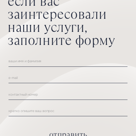
услуги
о проекте
события
каталог
коллаборации
контакты
Санкт-Петербург, ул. Чапаева
+7 (812) 244-20-30
д. 17, к. 2, стр. 1, помещение 9Н
Вт-Сб
10.00 — 20.00
График работы
Вс, Пн
по записи
политика обработки
*Instagram принадлежит компании
© 2025
Meta, которая признана
персональных данных
экстремистской организацией
и запрещена на территории России.
p
owered by us