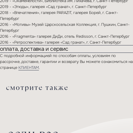
2019 - «Окаменелости», Библиотека им. Лихачева, г. Санкт-Петербург
заполните форму
2019 - «Этюды», галерея «Сад гранат», г. Санкт-Петербург
2018 - «Впечатления», галерея PARAZIT, галерея Борей, г. Санкт-
Петербург
2016 - «Мотивы» Музей Царскосельская Коллекция, г. Пушкин, Санкт-
Петербург
2016 - «Fragmenta» галерея ДиДи, отель Redisson, г. Санкт-Петербург
2016 - «Ретроспектива» галерея «Сад гранат», г. Санкт-Петербург
оплата, доставка и сервис
С подробной информацией по способам оплаты, условиям по
рассрочке, доставке, гарантии и возврату Вы можете ознакомиться на
странице
КЛИЕНТАМ
.
отправить
смотрите также
Отправляя сведения через электронную форму, Вы даете согласие
на обработку, сбор, хранение и передачу третьим лицам
представленной Вами информации на условиях Политики
обработки персональных данных.
соглашение по обработке персональных данных
*