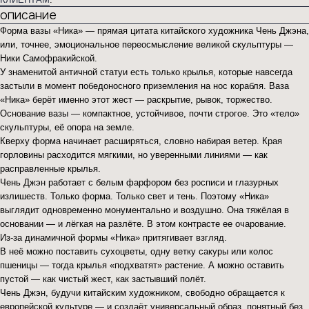
описание
Форма вазы «Ника» — прямая цитата китайского художника Чень Джэна,
или, точнее, эмоциональное переосмысление великой скульптуры —
Ники Самофракийской.
У знаменитой античной статуи есть только крылья, которые навсегда
застыли в момент победоносного приземления на нос корабля. Ваза
«Ника» берёт именно этот жест — раскрытие, рывок, торжество.
Основание вазы — компактное, устойчивое, почти строгое. Это «тело»
скульптуры, её опора на земле.
Кверху форма начинает расширяться, словно набирая ветер. Края
горловины расходится мягкими, но уверенными линиями — как
расправленные крылья.
Чень Джэн работает с белым фарфором без росписи и глазурных
излишеств. Только форма. Только свет и тень. Поэтому «Ника»
выглядит одновременно монументально и воздушно. Она тяжёлая в
основании — и лёгкая на разлёте. В этом контрасте ее очарование.
Из-за динамичной формы «Ника» притягивает взгляд.
В неё можно поставить сухоцветы, одну ветку сакуры или колос
пшеницы — тогда крылья «подхватят» растение. А можно оставить
пустой — как чистый жест, как застывший полёт.
Чень Джэн, будучи китайским художником, свободно обращается к
европейской культуре — и создаёт универсальный образ, понятный без