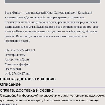
Ваза «Ника» — цитата великой Ники Самофракийской. Китайский
художник Чень Джэн передаёт жест раскрытия и торжества.
Компактное основание (опора на земле) расширяется кверху, образуя
расправленные крылья. Белый фарфор без росписи: только форма, свет
и тень. «Ника» монументальна и воздушна — тяжёлая внизу, лёгкая на
разлёте. Ваза для сухоцветов или как самостоятельный объект
(застывший полёт).
ШхГхВ: 27х27х43 см
категория: вазы
Автор: Чень Джэн
Материал: фарфор
Цвет: белый
whd: 27x43x27 mm
оплата, доставка и сервис
Описание
оплата, доставка и сервис
С подробной информацией по способам оплаты, условиям по рассрочке,
доставке, гарантии и возврату Вы можете ознакомиться на странице
КЛИЕНТАМ
.